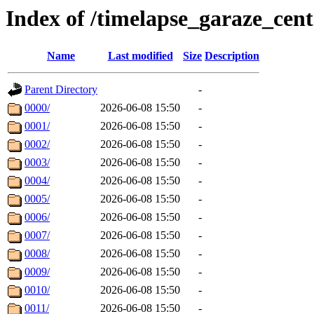
Index of /timelapse_garaze_ce
Name
Last modified
Size
Description
Parent Directory
-
0000/
2026-06-08 15:50
-
0001/
2026-06-08 15:50
-
0002/
2026-06-08 15:50
-
0003/
2026-06-08 15:50
-
0004/
2026-06-08 15:50
-
0005/
2026-06-08 15:50
-
0006/
2026-06-08 15:50
-
0007/
2026-06-08 15:50
-
0008/
2026-06-08 15:50
-
0009/
2026-06-08 15:50
-
0010/
2026-06-08 15:50
-
0011/
2026-06-08 15:50
-