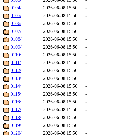
0104/
2026-06-08 15:50
-
0105/
2026-06-08 15:50
-
0106/
2026-06-08 15:50
-
0107/
2026-06-08 15:50
-
0108/
2026-06-08 15:50
-
0109/
2026-06-08 15:50
-
0110/
2026-06-08 15:50
-
0111/
2026-06-08 15:50
-
0112/
2026-06-08 15:50
-
0113/
2026-06-08 15:50
-
0114/
2026-06-08 15:50
-
0115/
2026-06-08 15:50
-
0116/
2026-06-08 15:50
-
0117/
2026-06-08 15:50
-
0118/
2026-06-08 15:50
-
0119/
2026-06-08 15:50
-
0120/
2026-06-08 15:50
-