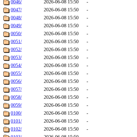
0046/
2026-06-08 15:50
-
0047/
2026-06-08 15:50
-
0048/
2026-06-08 15:50
-
0049/
2026-06-08 15:50
-
0050/
2026-06-08 15:50
-
0051/
2026-06-08 15:50
-
0052/
2026-06-08 15:50
-
0053/
2026-06-08 15:50
-
0054/
2026-06-08 15:50
-
0055/
2026-06-08 15:50
-
0056/
2026-06-08 15:50
-
0057/
2026-06-08 15:50
-
0058/
2026-06-08 15:50
-
0059/
2026-06-08 15:50
-
0100/
2026-06-08 15:50
-
0101/
2026-06-08 15:50
-
0102/
2026-06-08 15:50
-
0103/
2026-06-08 15:50
-