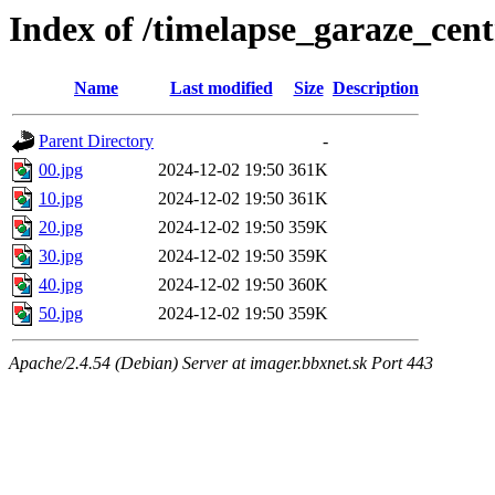
Index of /timelapse_garaze_ce
Name
Last modified
Size
Description
Parent Directory
-
00.jpg
2024-12-02 19:50
361K
10.jpg
2024-12-02 19:50
361K
20.jpg
2024-12-02 19:50
359K
30.jpg
2024-12-02 19:50
359K
40.jpg
2024-12-02 19:50
360K
50.jpg
2024-12-02 19:50
359K
Apache/2.4.54 (Debian) Server at imager.bbxnet.sk Port 443